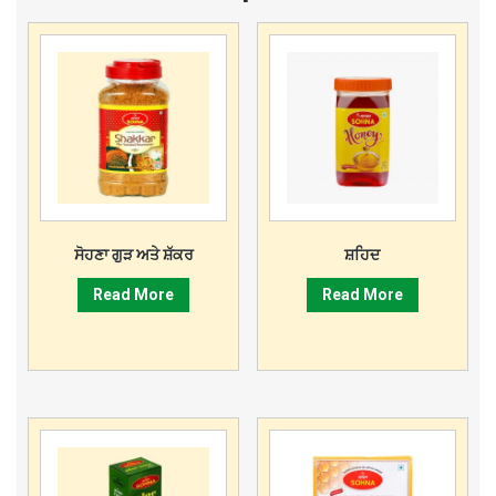
ਸੋਹਣਾ ਗੁੜ ਅਤੇ ਸ਼ੱਕਰ
ਸ਼ਹਿਦ
Read More
Read More