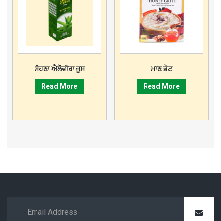
ਸੋਹਣਾ ਐਲੋਵੀਰਾ ਜੂਸ
ਮਾਣ ਭੇਟ
Read More
Read More