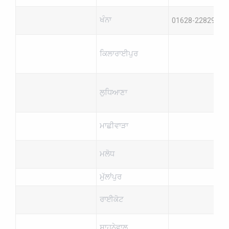
ਖੰਨਾ
01628-228290
ਕਿਲਾਰਾਈਪੁਰ
ਲੁਧਿਆਣਾ
ਮਾਛੀਵਾੜਾ
ਮਲੋਧ
ਮੁੱਲਾਂਪੁਰ
ਰਾਈਕੋਟ
ਸਾਹਨੇਵਾਲ