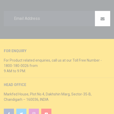
FOR ENQUIRY
For Product related enquiries, call us at our Toll Free Number -
1800-180-0026 from
9 AM to 9 PM.
HEAD OFFICE
Markfed House, Plot No.4, Dakhshin Marg, Sector-35-B,
Chandigarh – 160036, INDIA