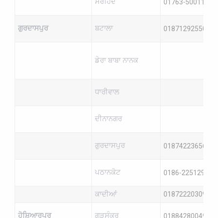
ਸਰਹਿੰਦ
01763-500118
ਗੁਰਦਾਸਪੁਰ
ਬਟਾਲਾ
01871292550
ਡੇਰਾ ਬਾਬਾ ਨਾਨਕ
ਧਾਰੀਵਾਲ
ਦੀਨਾਨਗਰ
ਗੁਰਦਾਸਪੁਰ
01874223656
ਪਠਾਨਕੋਟ
0186-2251296
ਕਾਦੀਆਂ
01872220309
ਹੋਸ਼ਿਆਰਪੁਰ
ਗੜਸੰਕਰ
01884280049