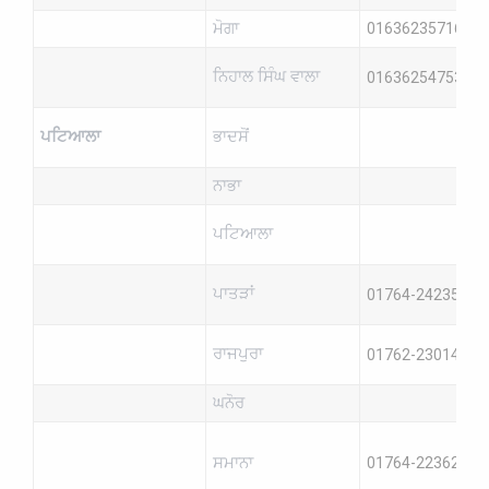
ਮੋਗਾ
01636235716
ਨਿਹਾਲ ਸਿੰਘ ਵਾਲਾ
01636254753
ਪਟਿਆਲਾ
ਭਾਦਸੋਂ
ਨਾਭਾ
ਪਟਿਆਲਾ
ਪਾਤੜਾਂ
01764-242353
ਰਾਜਪੁਰਾ
01762-230147
ਘਨੋਰ
ਸਮਾਨਾ
01764-223623