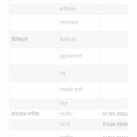
ਫਾਜ਼ਿਲਕਾ
ਜਲਾਲਾਬਾਦ
ਫਿਰੋਜ਼ਪੁਰ
ਫਿਰੋਜ਼ਪੁਰ
ਗੁਰੂਹਰਸਹਾਈ
ਮਖੂ
ਤਲਵੰਡੀ ਭਾਈ
ਜ਼ੀਰਾ
ਫ਼ਤੇਹਗੜ ਸਾਹਿਬ
ਅਮਲੋਹ
01765-292625
ਖਮਾਣੋ
01628-292066