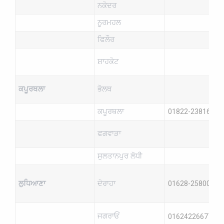
ਨਕੋਦਰ
ਨੂਰਮਹਲ
ਫਿਲੌਰ
ਸ਼ਾਹਕੋਟ
ਕਪੂਰਥਲਾ
ਭੋਲਥ
ਕਪੂਰਥਲਾ
01822-238164
ਫਗਵਾੜਾ
ਸੁਲਤਾਨਪੁਰ ਲੋਧੀ
ਲੁਧਿਆਣਾ
ਦੋਰਾਹਾ
01628-258007
ਜਗਰਾਓਂ
01624226677