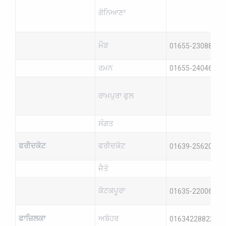
ਗੋਨਿਆਣਾ
ਮੌੜ
01655-230882
ਰਮਨ
01655-240460
ਰਾਮਪੁਰਾ ਫੁਲ
ਸੰਗਤ
ਫਰੀਦਕੋਟ
ਫਰੀਦਕੋਟ
01639-256206
ਜੈਤੋ
ਕੋਟਕਪੂਰਾ
01635-220069
ਫਾਜ਼ਿਲਕਾ
ਅਬੋਹਰ
01634228822