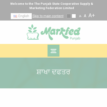
Welcome to the The Punjab State Cooperative Supply &
Marketing Federation Limited
A+
A
English
Skip to main content
A-
ਸ਼ਾਖਾ ਦਫਤਰ