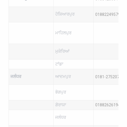
ਹੋਸ਼ਿਆਰਪੁਰ
01882249579
ਮਾਹਿਲਪੁਰ
ਮੁਕੇਰਿਆਂ
ਟਾਂਡਾ
ਜਲੰਧਰ
ਆਦਮਪੁਰ
0181-2752076
ਭੋਗਪੁਰ
ਗੋਰਾਯਾ
018826261949
ਜਲੰਧਰ