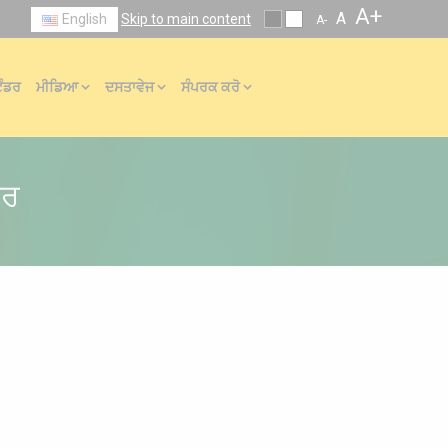
A+
A
English
Skip to main content
A-
ੇੰਡਰ
ਮੀਡਿਆ
ਦਸਤਾਵੇਜ
ਸੰਪਰਕ ਕਰੋ
ਗਰ
਼ਹੀਦ ਭਗਤ ਸਿੰਘ ਨਗਰ
ੰਗ ਜਨਵਰੀ 1982 ਤੋਂ ਕੀਤੀ ਜਾ ਰਹੀ 4 ਐਮਟੀ ਝੋਨੇ ਦੀ ਮਿਲਿੰਗ ਪ੍ਰਤੀ
 ਦੌਰਾਨ ਮਾਰਕਫੈਡ ਐਮਆਰਐਮ, ਨਵਾਂਸ਼ਹਿਰ ਨੇ ਬਾਸਮਤੀ ਝੋਨੇ ਦੀ ਖਰੀਦ
 ਅਤੇ ਵਿਦੇਸ਼ੀ ਵਿੱਚ ਆਪਣੇ ਖੁਦ ਦੇ ਬ੍ਰਾਂਡ ਸੋਨੂੰ ਵਿੱਚ ਵੇਚਣਾ ਸ਼ੁਰੂ ਕੀਤਾ.
 ਬਾਜ਼ਾਰ ਵਿਚ ਸੋਨ੍ਹਾ ਬਾਸਮਤੀ ਚਾਵਲ ਵੱਖ ਵੱਖ ਕਿਸਮਾਂ ਅਤੇ ਪੈਕਾਂ ਵਿਚ